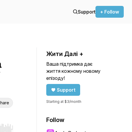
Support
+ Follow
Жити Далі +
а
Ваша підтримка дає
життя кожному новому
епізоду!
Support
Starting at $3/month
hare
Follow