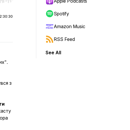
r end. Hold shift to jump forward or backward.
Apple Podcasts
Spotify
2:30:30
Amazon Music
RSS Feed
See All
их"
.
увся з
ти
касту
тора