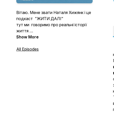
Вітаю. Мене звати Наталя Хижянк і це
подкаст "ЖИТИ ДАЛІ"
тут ми говоримо про реальні історії
життя
де кожен гість відкриває своє серце і
Show More
ділиться історіями болю та
стражданнями.
All Episodes
Як вони витримали, пройшли чи
проходять свій болючий шлях, та як
знайшли силу жити далі.