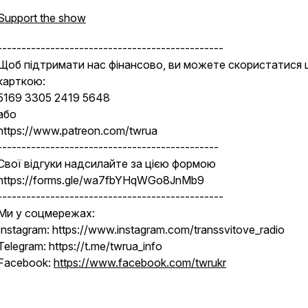
Support the show
-----------------------------------------------
Щоб підтримати нас фінансово, ви можете скористатися 
карткою:
5169 3305 2419 5648
або
https://www.patreon.com/twrua
----------------------------------------------
Свої відгуки надсилайте за цією формою
https://forms.gle/wa7fbYHqWGo8JnMb9
-----------------------------------------------
Ми у соцмережах:
Instagram: https://www.instagram.com/transsvitove_radio
Telegram: https://t.me/twrua_info
Facebook:
https://www.facebook.com/twrukr