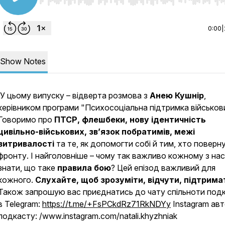
Use Left/Right to seek, Home/End to jump to start o
0:00
|
Show Notes
У цьому випуску – відверта розмова з
Анею Кушнір
,
керівником програми
"Психосоціальна підтримка військов
Говоримо про
ПТСР, флешбеки, нову ідентичність
цивільно-військових, зв’язок побратимів, межі
витривалості
та те, як допомогти собі й тим, хто поверн
фронту. І найголовніше – чому так важливо кожному з нас
знати, що таке
правила бою
? Цей епізод важливий для
кожного.
Слухайте, щоб зрозуміти, відчути, підтрима
Також запрошую вас приєднатись до чату спільноти под
в Telegram:
https://t.me/+FsPCkdRz71RkNDYy
Instagram ав
подкасту: /www.instagram.com/natali.khyzhniak