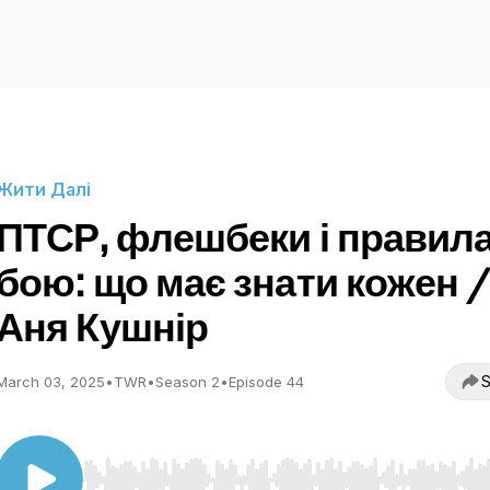
Жити Далі
ПТСР, флешбеки і правил
бою: що має знати кожен /
Аня Кушнір
S
March 03, 2025
•
TWR
•
Season 2
•
Episode 44