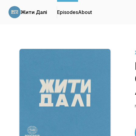
Жити Далі
Episodes
About