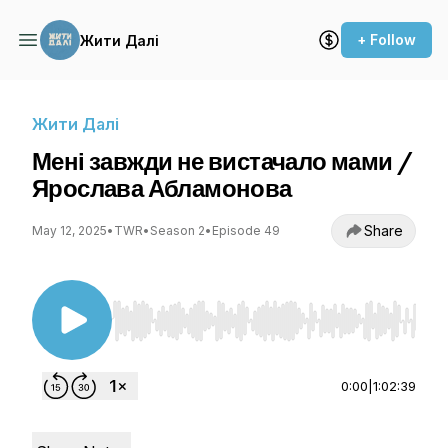
+ Follow
Жити Далі
Жити Далі
Мені завжди не вистачало мами /
Ярослава Абламонова
Share
May 12, 2025
•
TWR
•
Season 2
•
Episode 49
Use Left/Right to seek, Home/End to jump to st
0:00
|
1:02:39