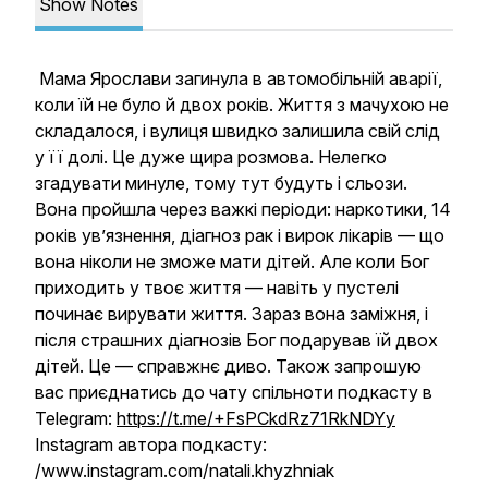
Show Notes
Мама Ярослави загинула в автомобільній аварії,
коли їй не було й двох років. Життя з мачухою не
складалося, і вулиця швидко залишила свій слід
у її долі. Це дуже щира розмова. Нелегко
згадувати минуле, тому тут будуть і сльози.
Вона пройшла через важкі періоди: наркотики, 14
років ув’язнення, діагноз рак і вирок лікарів — що
вона ніколи не зможе мати дітей. Але коли Бог
приходить у твоє життя — навіть у пустелі
починає вирувати життя. Зараз вона заміжня, і
після страшних діагнозів Бог подарував їй двох
дітей. Це — справжнє диво. Також запрошую
вас приєднатись до чату спільноти подкасту в
Telegram:
https://t.me/+FsPCkdRz71RkNDYy
Instagram автора подкасту:
/www.instagram.com/natali.khyzhniak