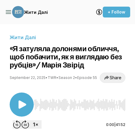
+ Follow
Жити Далі
Жити Далі
«Я затуляла долонями обличчя,
щоб побачити, як я виглядаю без
рубців»/ Марія Звірід
Share
September 22, 2025
•
TWR
•
Season 2
•
Episode 55
Use Left/Right to seek, Home/End to jump to st
0:00
|
41:52