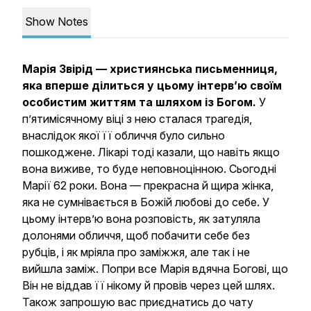
Show Notes
Марія Звірід — християнська письменниця,
яка вперше ділиться у цьому інтерв’ю своїм
особистим життям та шляхом із Богом.
У
п’ятимісячному віці з нею сталася трагедія,
внаслідок якої її обличчя було сильно
пошкоджене. Лікарі тоді казали, що навіть якщо
вона виживе, то буде неповноцінною. Сьогодні
Марії 62 роки. Вона — прекрасна й щира жінка,
яка не сумнівається в Божій любові до себе. У
цьому інтерв’ю вона розповість, як затуляла
долонями обличчя, щоб побачити себе без
рубців, і як мріяла про заміжжя, але так і не
вийшла заміж. Попри все Марія вдячна Богові, що
Він не віддав її нікому й провів через цей шлях.
Також запрошую вас приєднатись до чату