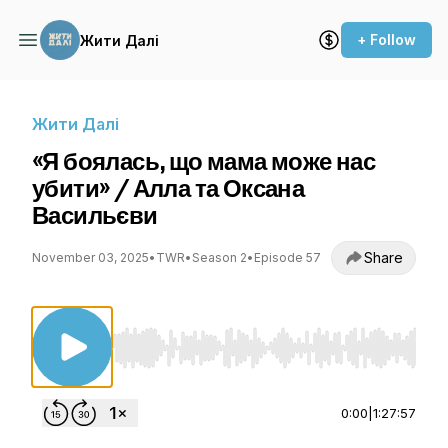
+ Follow
Жити Далі
Жити Далі
«Я боялась, що мама може нас
убити» / Алла та Оксана
Васильєви
Share
November 03, 2025
•
TWR
•
Season 2
•
Episode 57
Use Left/Right to seek, Home/End to jump to st
0:00
|
1:27:57