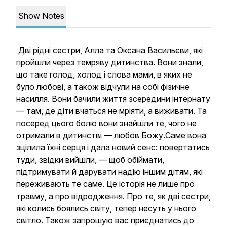
Show Notes
Дві рідні сестри, Алла та Оксана Васильєви, які
пройшли через темряву дитинства. Вони знали,
що таке голод, холод і слова мами, в яких не
було любові, а також відчули на собі фізичне
насилля. Вони бачили життя зсередини інтернату
— там, де діти вчаться не мріяти, а виживати. Та
посеред цього болю вони знайшли те, чого не
отримали в дитинстві — любов Божу.Саме вона
зцілила їхні серця і дала новий сенс: повертатись
туди, звідки вийшли, — щоб обіймати,
підтримувати й дарувати надію іншим дітям, які
переживають те саме. Це історія не лише про
травму, а про відродження. Про те, як дві сестри,
які колись боялись світу, тепер несуть у нього
світло. Також запрошую вас приєднатись до