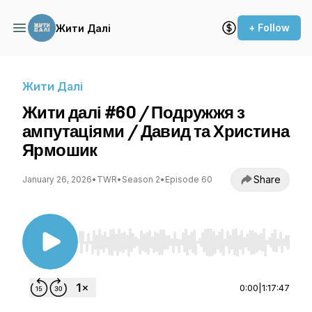
+ Follow
Жити Далі
Жити Далі
Жити далі #60 / Подружжя з
ампутаціями / Давид та Христина
Ярмошик
Share
January 26, 2026
•
TWR
•
Season 2
•
Episode 60
Use Left/Right to seek, Home/End to jump to st
0:00
|
1:17:47