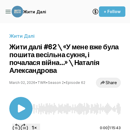
+ Follow
Жити Далі
Жити Далі
Жити далі #62 \ «У мене вже була
пошита весільна сукня, і
почалася війна…» \ Наталія
Александрова
Share
March 02, 2026
•
TWR
•
Season 2
•
Episode 62
Use Left/Right to seek, Home/End to jump to st
0:00
|
1:15:43