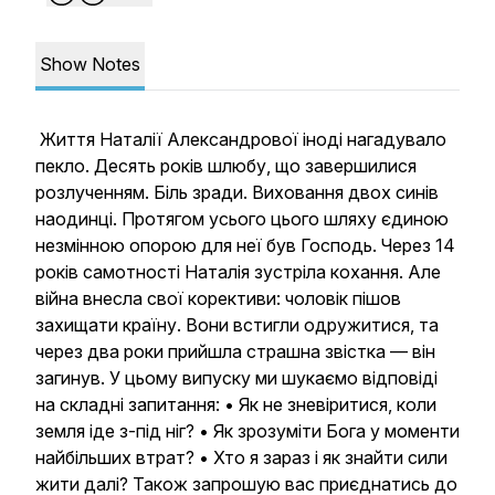
Show Notes
Життя Наталії Александрової іноді нагадувало
пекло. Десять років шлюбу, що завершилися
розлученням. Біль зради. Виховання двох синів
наодинці. Протягом усього цього шляху єдиною
незмінною опорою для неї був Господь. Через 14
років самотності Наталія зустріла кохання. Але
війна внесла свої корективи: чоловік пішов
захищати країну. Вони встигли одружитися, та
через два роки прийшла страшна звістка — він
загинув. У цьому випуску ми шукаємо відповіді
на складні запитання: • Як не зневіритися, коли
земля іде з-під ніг? • Як зрозуміти Бога у моменти
найбільших втрат? • Хто я зараз і як знайти сили
жити далі? Також запрошую вас приєднатись до