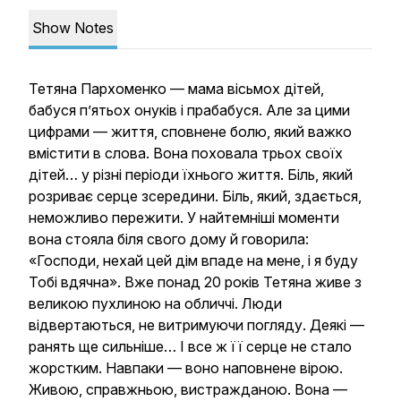
Show Notes
Тетяна Пархоменко — мама вісьмох дітей,
бабуся п’ятьох онуків і прабабуся. Але за цими
цифрами — життя, сповнене болю, який важко
вмістити в слова. Вона поховала трьох своїх
дітей… у різні періоди їхнього життя. Біль, який
розриває серце зсередини. Біль, який, здається,
неможливо пережити. У найтемніші моменти
вона стояла біля свого дому й говорила:
«Господи, нехай цей дім впаде на мене, і я буду
Тобі вдячна». Вже понад 20 років Тетяна живе з
великою пухлиною на обличчі. Люди
відвертаються, не витримуючи погляду. Деякі —
ранять ще сильніше… І все ж її серце не стало
жорстким. Навпаки — воно наповнене вірою.
Живою, справжньою, вистражданою. Вона —