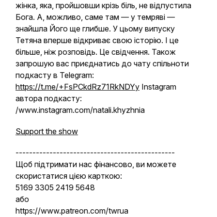
жінка, яка, пройшовши крізь біль, не відпустила
Бога. А, можливо, саме там — у темряві —
знайшла Його ще глибше. У цьому випуску
Тетяна вперше відкриває свою історію. І це
більше, ніж розповідь. Це свідчення. Також
запрошую вас приєднатись до чату спільноти
подкасту в Telegram:
https://t.me/+FsPCkdRz71RkNDYy
Instagram
автора подкасту:
/www.instagram.com/natali.khyzhnia
Support the show
-----------------------------------------------
Щоб підтримати нас фінансово, ви можете
скористатися цією карткою:
5169 3305 2419 5648
або
https://www.patreon.com/twrua