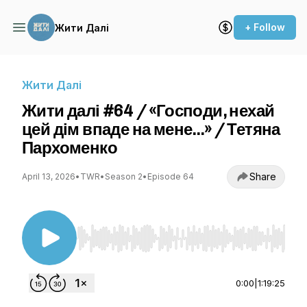
+ Follow
Жити Далі
Жити Далі
Жити далі #64 / «Господи, нехай
цей дім впаде на мене…» / Тетяна
Пархоменко
Share
April 13, 2026
•
TWR
•
Season 2
•
Episode 64
Use Left/Right to seek, Home/End to jump to st
0:00
|
1:19:25